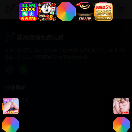
高清视频免费观看
高清视频免费观看
专注于提供最新国产热门电影电视剧免费在线观看服务， 高清流畅
播放，无插件，打造纯净的免费影视观看体验！
快速导航
首页推荐
精选剧情
热门动作
浪漫爱情